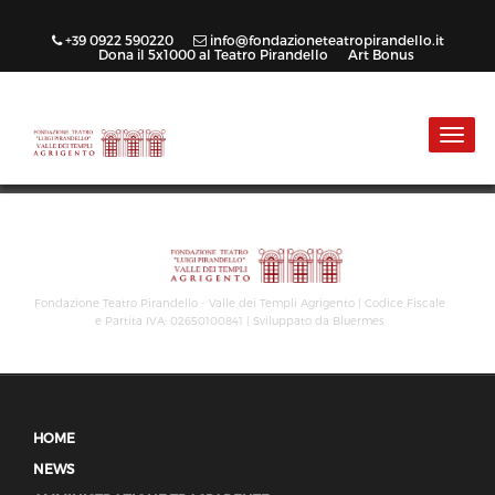
+39 0922 590220
info@fondazioneteatropirandello.it
Dona il 5x1000 al Teatro Pirandello
Art Bonus
Toggl
navig
Fondazione Teatro Pirandello - Valle dei Templi Agrigento | Codice Fiscale
e Partita IVA: 02650100841 | Sviluppato da Bluermes
HOME
NEWS